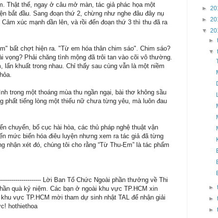
m. Thật thế, ngay ở câu mở màn, tác giả phác họa một
►
20
yện bắt đầu. Sang đoạn thứ 2, chừng như nghe đâu đây nụ
►
20
 Cảm xúc mạnh dần lên, và rồi đến đoạn thứ 3 thì thu đã ra
▼
20
►
"Em" bất chợt hiện ra. "Từ em hóa thân chim sáo". Chim sáo?
▼
i vọng? Phải chăng tình mộng đã trôi tan vào cõi vô thường.
 lẩn khuất trong nhau. Chỉ thấy sau cùng vẫn là một niềm
hỏa.
ình trong một thoáng mùa thu ngần ngại, bài thơ không sầu
 phất tiếng lòng một thiếu nữ chưa từng yêu, mà luôn đau
n chuyển, bố cục hài hòa, các thủ pháp nghệ thuật vận
đến mức biến hóa điêu luyện nhưng xem ra tác giả đã từng
ng nhận xét đó, chúng tôi cho rằng “Từ Thu-Em” là tác phẩm
------------------------------- Lời Ban Tổ Chức Ngoài phần thưởng về Thi
►
hần quà kỷ niệm. Các bạn ở ngoài khu vực TP.HCM xin
g khu vực TP.HCM mời tham dự sinh nhật TAL để nhận giải
►
c! hothiethoa
►