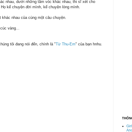
ác nhau, dưới những tầm vóc khác nhau, thi sĩ xét cho
 Họ kể chuyện đời mình, kể chuyện lòng mình.
cắt khác nhau của cùng một câu chuyện.
cúc vàng...
chúng tôi đang nói đến, chính là "
Từ Thu-Em
" của bạn hnhu.
THÔNG
Gir
An