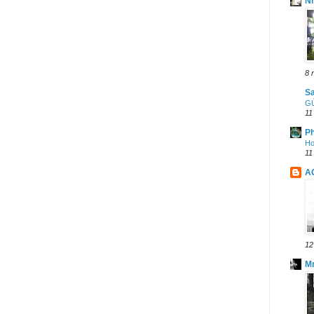
N
8 
Sa
GỬ
11
Ph
Ho
11
A
12
M