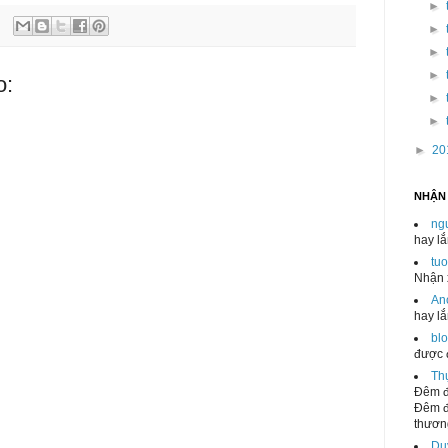
►
►
►
►
o:
►
►
►
20
NHẬN
ng
hay l
tu
Nhận x
An
hay l
blo
được 
Th
Đêm đ
Đêm đ
thương
Du