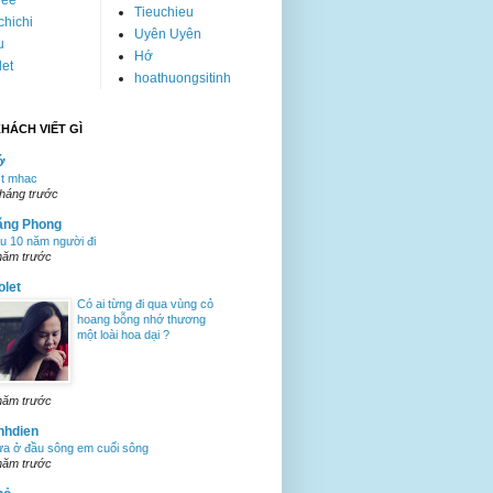
Tieuchieu
hichi
Uyên Uyên
u
Hớ
let
hoathuongsitinh
HÁCH VIẾT GÌ
ớ
st mhac
tháng trước
ăng Phong
u 10 năm người đi
năm trước
olet
Có ai từng đi qua vùng cỏ
hoang bỗng nhớ thương
một loài hoa dại ?
năm trước
nhdien
a ở đầu sông em cuối sông
năm trước