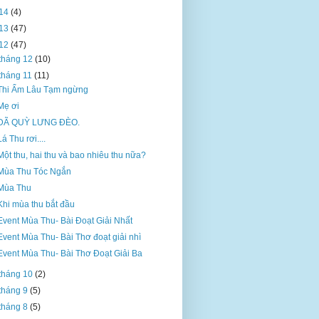
14
(4)
13
(47)
12
(47)
tháng 12
(10)
tháng 11
(11)
Thi Ẩm Lâu Tạm ngừng
Mẹ ơi
DÃ QUỲ LƯNG ĐÈO.
Lá Thu rơi....
Một thu, hai thu và bao nhiêu thu nữa?
Mùa Thu Tóc Ngắn
Mùa Thu
Khi mùa thu bắt đầu
Event Mùa Thu- Bài Đoạt Giải Nhất
Event Mùa Thu- Bài Thơ đoạt giải nhì
Event Mùa Thu- Bài Thơ Đoạt Giải Ba
tháng 10
(2)
tháng 9
(5)
tháng 8
(5)