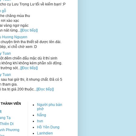
cho cụ Lưu Trọng Lư tối về kiếm bạn! :P
n gỗ
he chăng mùa thu
 rơi xào xạc
ai vàng ngơ ngác
n nát rừng...
[[Đọc tiếp]]
u Huong Nguyen
chuyện tình tha thiết sẽ được lên đài.
dép, xí chỗ chờ xem :D
y Tuan
t đêm chiến đấu mặc dù ít thí sinh
 không khí không kém phần sôi động.
trường sót...
[[Đọc tiếp]]
y Tuan
 sau hai giờ thi, ít nhưng chất. Đã có 5
nh tham gia.
i ba trị giá 200 thuộc...
[[Đọc tiếp]]
 THÀNH VIÊN
Người phu bán
phở
ft
Nắng
ang Tạ
hvn
Thiên Di
Hồ Yên Dung
anh Phương
Lanhdien
Tee