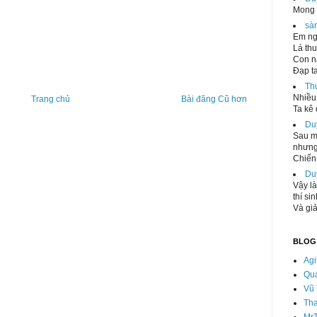
Mong 
sà
Em ng
Lá thu
Con n
Đạp ta
Th
Nhiều 
Trang chủ
Bài đăng Cũ hơn
Ta kê 
Du
Sau mộ
nhưng
Chiến 
Du
Vậy là
thí si
Và giả
BLOG
Agi
Qu
Vũ 
Th
Mr