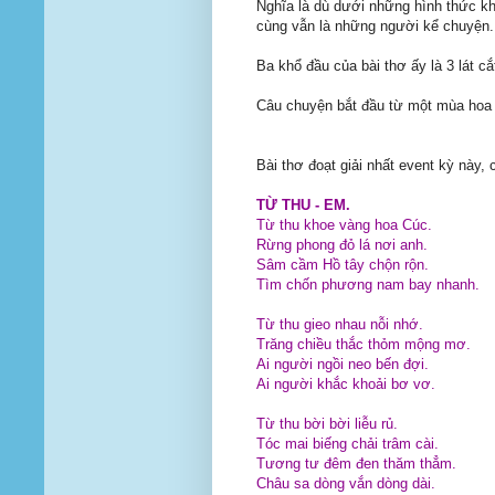
Nghĩa là dù dưới những hình thức kh
cùng vẫn là những người kể chuyện.
Ba khổ đầu của bài thơ ấy là 3 lát 
Câu chuyện bắt đầu từ một mùa hoa 
Bài thơ đoạt giải nhất event kỳ này, 
TỪ THU - EM.
Từ thu khoe vàng hoa Cúc.
Rừng phong đỏ lá nơi anh.
Sâm cầm Hồ tây chộn rộn.
Tìm chốn phương nam bay nhanh.
Từ thu gieo nhau nỗi nhớ.
Trăng chiều thắc thỏm mộng mơ.
Ai người ngồi neo bến đợi.
Ai người khắc khoải bơ vơ.
Từ thu bời bời liễu rủ.
Tóc mai biếng chải trâm cài.
Tương tư đêm đen thăm thẳm.
Châu sa dòng vắn dòng dài.