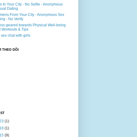
ls In Your City - No Selfie - Anonymous
ual Dating
ens From Your City - Anonymous Sex
ing - No Verify
ss geared towards Physical Well-being
 Workouts & Tips
e sex chat with girls
 THEO DÕI
OST
23
(1)
18
(1)
15
(9)