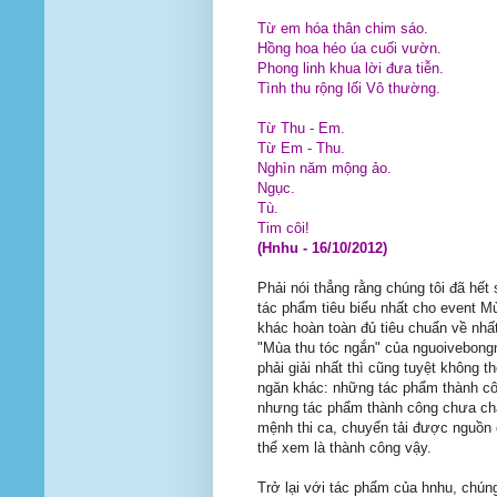
Từ em hóa thân chim sáo.
Hồng hoa héo úa cuối vườn.
Phong linh khua lời đưa tiễn.
Tình thu rộng lối Vô thường.
Từ Thu - Em.
Từ Em - Thu.
Nghìn năm mộng ảo.
Ngục.
Tù.
Tim côi!
(Hnhu - 16/10/2012)
Phải nói thẳng rằng chúng tôi đã hết
tác phẩm tiêu biểu nhất cho event M
khác hoàn toàn đủ tiêu chuẩn về nhấ
"Mùa thu tóc ngắn" của nguoivebong
phải giải nhất thì cũng tuyệt không t
ngăn khác: những tác phẩm thành cô
nhưng tác phẩm thành công chưa chắ
mệnh thi ca, chuyển tải được nguồn 
thể xem là thành công vậy.
Trở lại với tác phẩm của hnhu, chúng 