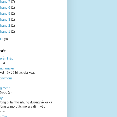
tháng 7
(7)
tháng 6
(1)
tháng 5
(2)
tháng 3
(1)
tháng 2
(1)
tháng 1
(2)
11
(9)
 XÉT
uyễn thảo
ắm ạ
onglamviec
ét này đã bị tác giả xóa.
onymous
ắm
g mcnit
được (y)
ụy
ông ôi ta nhờ nhung đường về xa xa
ông ta mơ giấc mơ gia đình yêu
 ...
y Tuan