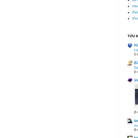
mec
Rê
Vio
TỬU K
H
Li
5 
B
Sa
6 
Vi
8 
la
mư
8 