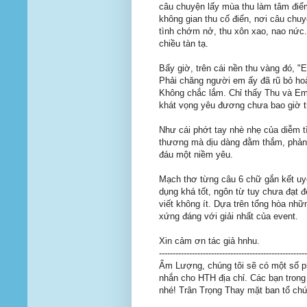
câu chuyện lấy mùa thu làm tâm điể
không gian thu cổ điển, nơi câu chu
tình chớm nở, thu xôn xao, nao nức.
chiều tàn tạ.
Bấy giờ, trên cái nền thu vàng đó, 
Phải chăng người em ấy đã rũ bỏ hoà
Không chắc lắm. Chỉ thấy Thu và Em,
khát vọng yêu đương chưa bao giờ t
Như cái phớt tay nhè nhẹ của diễm t
thương mà dịu dàng đằm thắm, phảng
đáu một niềm yêu.
Mạch thơ từng câu 6 chữ gắn kết uyể
dụng khá tốt, ngôn từ tuy chưa đạt 
viết không ít. Dựa trên tổng hòa nhữ
xứng đáng với giải nhất của event.
Xin cảm ơn tác giả hnhu.
--------------------------------------------
Ẩm Lượng, chúng tôi sẽ có một số p
nhắn cho HTH địa chỉ. Các bạn tron
nhé! Trân Trọng Thay mặt ban tổ chứ