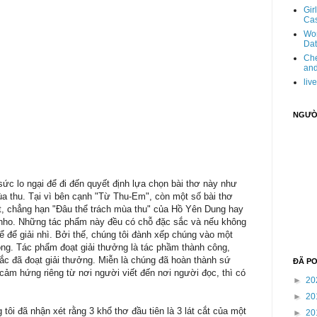
Gir
Cas
Wom
Dat
Che
and
liv
NGƯỜI
 sức lo ngại để đi đến quyết định lựa chọn bài thơ này như
ùa thu. Tại vì bên cạnh "Từ Thu-Em", còn một số bài thơ
t, chẳng hạn "Đâu thể trách mùa thu" của Hồ Yên Dung hay
nho. Những tác phẩm này đều có chỗ đặc sắc và nếu không
hể để giải nhì. Bởi thế, chúng tôi đành xếp chúng vào một
ng. Tác phẩm đoạt giải thưởng là tác phầm thành công,
c đã đoạt giải thưởng. Miễn là chúng đã hoàn thành sứ
ĐÃ P
cảm hứng riêng từ nơi người viết đến nơi người đọc, thì có
►
20
►
20
tôi đã nhận xét rằng 3 khổ thơ đầu tiên là 3 lát cắt của một
►
20