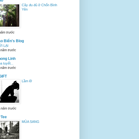
hỏ
Cây đu đủ ở Chốn Bình
Yên
năm trước
o Biển's Blog
I LẠI
 năm trước
ong Linh
a tuyết...
 năm trước
GIFT
Lầm lỡ
 năm trước
rTee
MÙA SANG