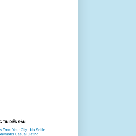
 TIN DIỄN ĐÀN
ls From Your City - No Selfie -
onymous Casual Dating