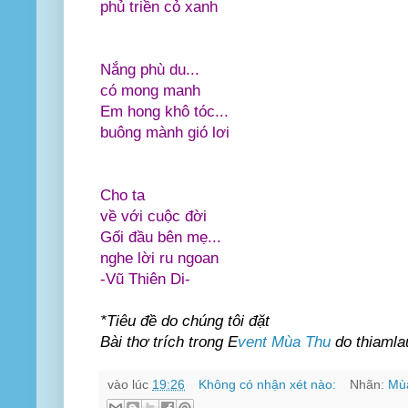
phủ triền cỏ xanh
Nắng phù du...
có mong manh
Em hong khô tóc...
buông mành gió lơi
Cho ta
về với cuộc đời
Gối đầu bên mẹ...
nghe lời ru ngoan
-Vũ Thiên Di-
*Tiêu đề do chúng tôi đặt
Bài thơ trích trong
E
vent Mùa Thu
do thiamla
vào lúc
19:26
Không có nhận xét nào:
Nhãn:
Mù