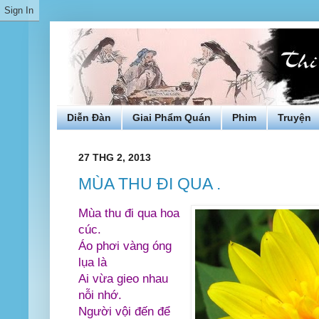
Diễn Đàn
Giai Phẩm Quán
Phim
Truyện
27 THG 2, 2013
MÙA THU ĐI QUA .
Mùa thu đi qua hoa
cúc.
Áo phơi vàng óng
lụa là
Ai vừa gieo nhau
nỗi nhớ.
Người vội đến để