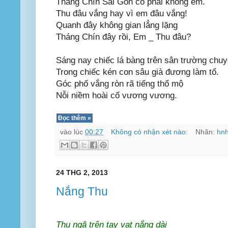
Tháng Chín Sài Gòn có phải không em.
Thu đâu vắng hay vì em đâu vắng!
Quanh đây không gian lẳng lặng
Tháng Chín đây rồi, Em _ Thu đâu?
Sáng nay chiếc lá bàng trên sân trường chu
Trong chiếc kén con sâu già đương làm tổ.
Góc phố vắng ròn rã tiếng thổ mộ
Nỗi niềm hoài cổ vương vương.
Đọc thêm »
vào lúc
00:27
Không có nhận xét nào:
Nhãn:
hn
24 THG 2, 2013
Nắng Thu
Thu ngã trên tay vạt nắng dài