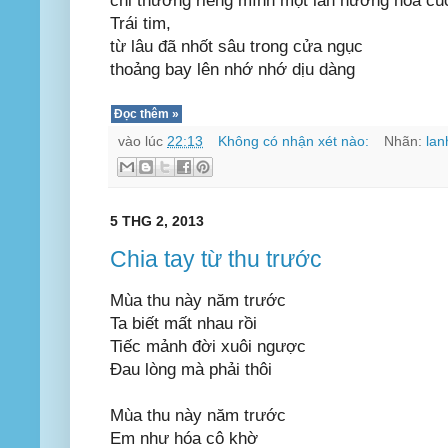
chỉ thưởng riêng mình một làn hương hoa cú
Trái tim,
từ lâu đã nhốt sâu trong cửa ngục
thoảng bay lên nhớ nhớ dịu dàng
Đọc thêm »
vào lúc
22:13
Không có nhận xét nào:
Nhãn:
lan
5 THG 2, 2013
Chia tay từ thu trước
Mùa thu này năm trước
Ta biết mất nhau rồi
Tiếc mảnh đời xuôi ngược
Đau lòng mà phải thôi
Mùa thu này năm trước
Em như hóa cô khờ