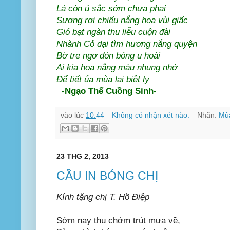
Lá còn ủ sắc sớm chưa phai
Sương rơi chiếu nắng hoa vùi giấc
Gió bạt ngàn thu liễu cuộn đài
Nhành Cỏ dại tìm hương nắng quyện
Bờ tre ngơ đón bóng u hoài
Ai kia họa nắng màu nhung nhớ
Để tiết úa mùa lại biệt ly
-Ngạo Thế Cuồng Sinh-
vào lúc
10:44
Không có nhận xét nào:
Nhãn:
Mù
23 THG 2, 2013
CẦU IN BÓNG CHỊ
Kính tặng chị T. Hồ Điệp
Sớm nay thu chớm trút mưa về,