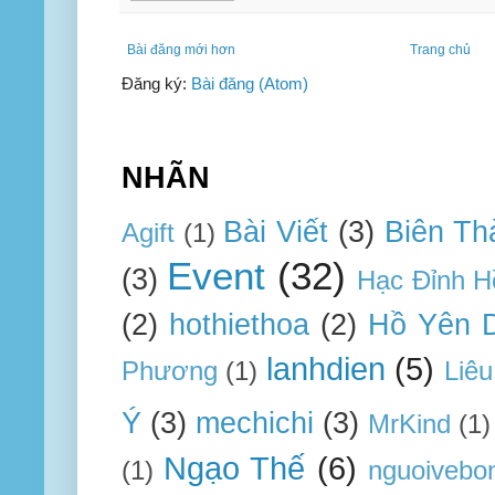
Bài đăng mới hơn
Trang chủ
Đăng ký:
Bài đăng (Atom)
NHÃN
Bài Viết
(3)
Biên Th
Agift
(1)
Event
(32)
(3)
Hạc Đỉnh H
(2)
hothiethoa
(2)
Hồ Yên 
lanhdien
(5)
Phương
(1)
Liêu
Ý
(3)
mechichi
(3)
MrKind
(1)
Ngạo Thế
(6)
(1)
nguoivebo