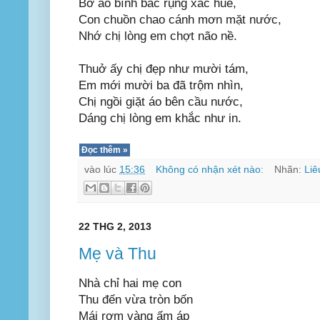
Bờ ao bình bác rụng xác huê,
Con chuồn chao cánh mơn mặt nước,
Nhớ chị lòng em chợt não nề.
Thuở ấy chị đẹp như mười tám,
Em mới mười ba đã trộm nhìn,
Chị ngồi giặt áo bên cầu nước,
Dáng chị lòng em khắc như in.
Đọc thêm »
vào lúc
15:36
Không có nhận xét nào:
Nhãn:
Liê
22 THG 2, 2013
Mẹ và Thu
Nhà chỉ hai mẹ con
Thu đến vừa tròn bốn
Mái rơm vàng ấm áp