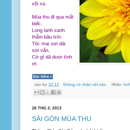
vội xa.
Mùa thu đi qua mắt
biếc.
Long lanh xanh
thẳm bầu trời.
Tóc mai sợi dài
sợi vắn.
Cớ gì dã dượi tình
ơi.
Đọc thêm »
vào lúc
22:12
Không có nhận xét nào:
Nhãn:
hn
26 THG 2, 2013
SÀI GÒN MÙA THU