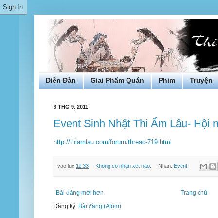
Diễn Đàn
Giai Phẩm Quán
Phim
Truyện
3 THG 9, 2011
Event Sinh Nhật Thi Ẩm Lâu- Hội 
http://thiamlau.com/forum/thread-719.html
vào lúc
11:33
Không có nhận xét nào:
Nhãn:
Event
Bài đăng mới hơn
Trang chủ
Đăng ký:
Bài đăng (Atom)