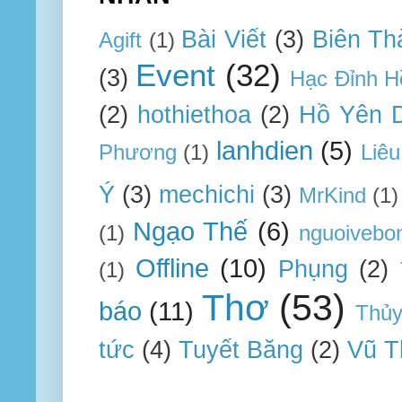
Bài Viết
(3)
Biên Th
Agift
(1)
Event
(32)
(3)
Hạc Đỉnh H
(2)
hothiethoa
(2)
Hồ Yên 
lanhdien
(5)
Phương
(1)
Liêu
Ý
(3)
mechichi
(3)
MrKind
(1)
Ngạo Thế
(6)
(1)
nguoivebo
Offline
(10)
Phụng
(2)
(1)
Thơ
(53)
báo
(11)
Thủ
tức
(4)
Tuyết Băng
(2)
Vũ T