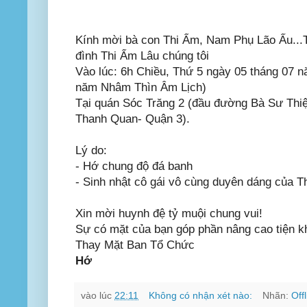
Kính mời bà con Thi Ẩm, Nam Phụ Lão Ấu...Tr
đình Thi Ẩm Lâu chúng tôi
Vào lúc: 6h Chiều, Thứ 5 ngày 05 tháng 07 
năm Nhâm Thìn Âm Lịch)
Tại quán Sóc Trăng 2 (đầu đường Bà Sư Thi
Thanh Quan- Quận 3).
Lý do:
- Hớ chung độ đá banh
- Sinh nhật cô gái vô cùng duyên dáng của Th
Xin mời huynh đệ tỷ muội chung vui!
Sự có mặt của bạn góp phần nâng cao tiện kh
Thay Mặt Ban Tổ Chức
Hớ
vào lúc
22:11
Không có nhận xét nào:
Nhãn:
Off