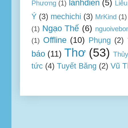
lanhdien
(5)
Phương
(1)
Liêu
Ý
(3)
mechichi
(3)
MrKind
(1)
Ngạo Thế
(6)
(1)
nguoivebo
Offline
(10)
Phụng
(2)
(1)
Thơ
(53)
báo
(11)
Thủ
tức
(4)
Tuyết Băng
(2)
Vũ T