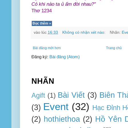
Có khi nào ta ủ ấm đời nhau?"
Thơ 1234
Đọc thêm »
vào lúc
16:33
Không có nhận xét nào:
Nhãn:
Eve
Bài đăng mới hơn
Trang chủ
Đăng ký:
Bài đăng (Atom)
NHÃN
Bài Viết
(3)
Biên Th
Agift
(1)
Event
(32)
(3)
Hạc Đỉnh H
(2)
hothiethoa
(2)
Hồ Yên 