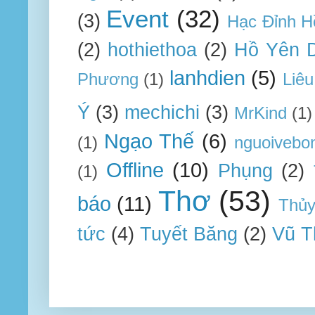
Event
(32)
(3)
Hạc Đỉnh H
(2)
hothiethoa
(2)
Hồ Yên 
lanhdien
(5)
Phương
(1)
Liêu
Ý
(3)
mechichi
(3)
MrKind
(1)
Ngạo Thế
(6)
(1)
nguoivebo
Offline
(10)
Phụng
(2)
(1)
Thơ
(53)
báo
(11)
Thủ
tức
(4)
Tuyết Băng
(2)
Vũ T