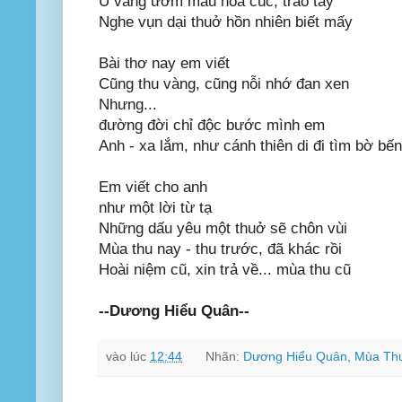
Ủ vàng ươm màu hoa cúc, trao tay
Nghe vụn dại thuở hồn nhiên biết mấy
Bài thơ nay em viết
Cũng thu vàng, cũng nỗi nhớ đan xen
Nhưng...
đường đời chỉ độc bước mình em
Anh - xa lắm, như cánh thiên di đi tìm bờ bến
Em viết cho anh
như một lời từ tạ
Những dấu yêu một thuở sẽ chôn vùi
Mùa thu nay - thu trước, đã khác rồi
Hoài niệm cũ, xin trả về... mùa thu cũ
--Dương Hiểu Quân--
vào lúc
12:44
Nhãn:
Dương Hiểu Quân
,
Mùa Th