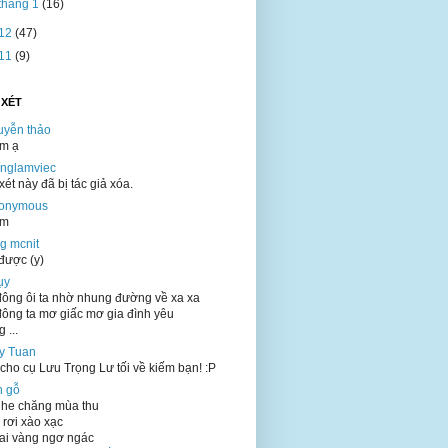
tháng 1
(16)
12
(47)
11
(9)
 XÉT
uyễn thảo
ắm ạ
onglamviec
ét này đã bị tác giả xóa.
onymous
ắm
g mcnit
được (y)
ụy
ông ôi ta nhờ nhung đường về xa xa
ông ta mơ giấc mơ gia đình yêu
 ...
y Tuan
cho cụ Lưu Trọng Lư tối về kiếm bạn! :P
n gỗ
he chăng mùa thu
 rơi xào xạc
ai vàng ngơ ngác