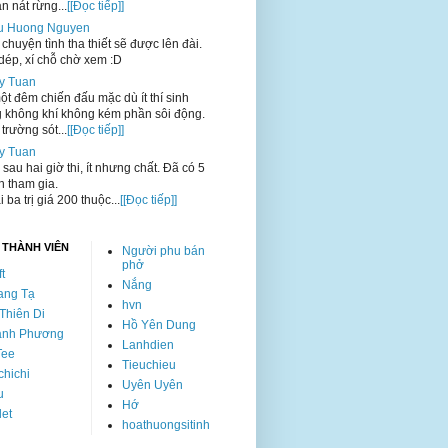
n nát rừng...
[[Đọc tiếp]]
u Huong Nguyen
chuyện tình tha thiết sẽ được lên đài.
dép, xí chỗ chờ xem :D
y Tuan
t đêm chiến đấu mặc dù ít thí sinh
 không khí không kém phần sôi động.
trường sót...
[[Đọc tiếp]]
y Tuan
 sau hai giờ thi, ít nhưng chất. Đã có 5
nh tham gia.
i ba trị giá 200 thuộc...
[[Đọc tiếp]]
 THÀNH VIÊN
Người phu bán
phở
ft
Nắng
ang Tạ
hvn
Thiên Di
Hồ Yên Dung
anh Phương
Lanhdien
Tee
Tieuchieu
hichi
Uyên Uyên
u
Hớ
let
hoathuongsitinh