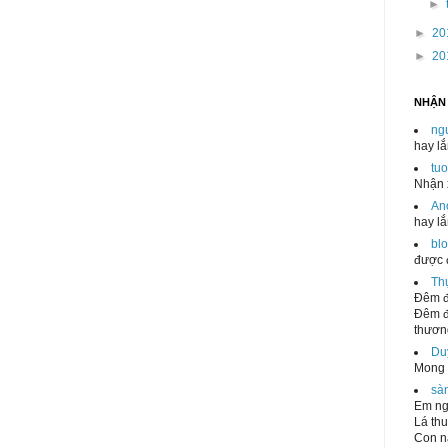
►
►
20
►
20
NHẬN
ng
hay l
tu
Nhận x
An
hay l
blo
được 
Th
Đêm đ
Đêm đ
thương
Du
Mong 
sà
Em ng
Lá thu
Con n