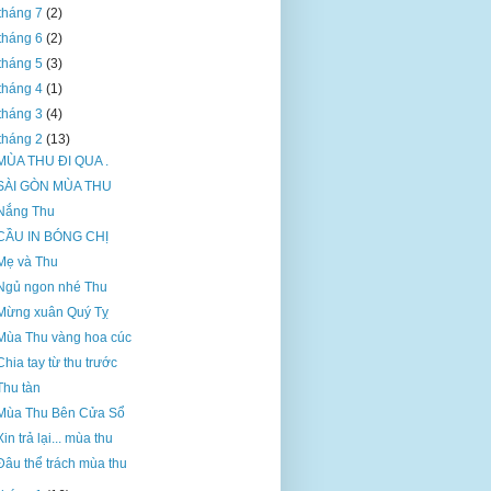
tháng 7
(2)
tháng 6
(2)
tháng 5
(3)
tháng 4
(1)
tháng 3
(4)
tháng 2
(13)
MÙA THU ĐI QUA .
SÀI GÒN MÙA THU
Nắng Thu
CẦU IN BÓNG CHỊ
Mẹ và Thu
Ngủ ngon nhé Thu
Mừng xuân Quý Tỵ
Mùa Thu vàng hoa cúc
Chia tay từ thu trước
Thu tàn
Mùa Thu Bên Cửa Sổ
Xin trả lại... mùa thu
Đâu thể trách mùa thu