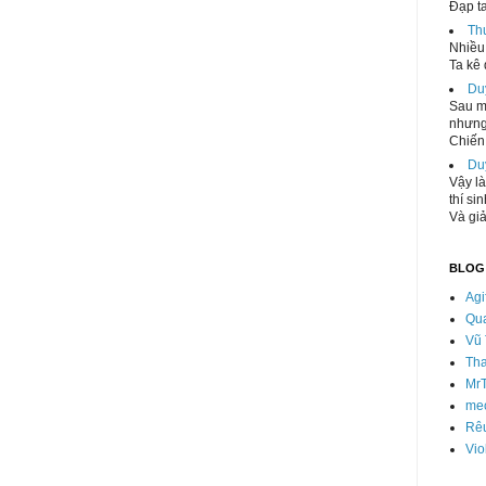
Đạp ta
Th
Nhiều 
Ta kê 
Du
Sau mộ
nhưng
Chiến 
Du
Vậy là
thí si
Và giả
BLOG
Agi
Qu
Vũ 
Th
Mr
mec
Rê
Vio