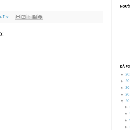
NGƯỜI
u
,
Thơ
o:
ĐÃ P
►
20
►
20
►
20
►
20
▼
20
►
►
►
►