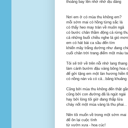
thoảng bay lên nhớ nhớ dịu dàng
Nơi em ở có mùa thu không em?
mỗi sớm mai có hồng từng sắc lá
có thấy heo may tràn về muôn ngả
có bước chân thầm động cả rừng th
cả những buổi chiều nghe lá gió mơn
em có hát bài ca sầu đến tím
khiến mây trắng dường như đang chế
cuối chân trời trang điểm một màu t
Tôi sẽ trở về trên nỗi nhớ lang thang
làm cánh bướm đậu vàng bông hoa 
để gởi tặng em một làn hương hiền 
có nồng nàn và có cả...bâng khuâng
Cũng bởi mùa thu không đến thật gầ
cũng bởi con đường đã là ngút ngái
hay bởi lòng tôi giờ đang thắp lửa
cháy nốt một mùa vàng lá thu phai...
Nên tôi muốn về trong một sớm mai
để ôn lại cuộc tình
từ vườn xưa - hoa cúc!