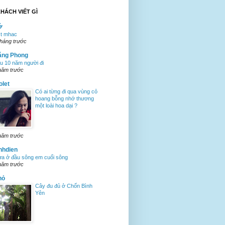
HÁCH VIẾT GÌ
ớ
st mhac
tháng trước
ăng Phong
u 10 năm người đi
năm trước
olet
Có ai từng đi qua vùng cỏ
hoang bỗng nhớ thương
một loài hoa dại ?
năm trước
nhdien
a ở đầu sông em cuối sông
năm trước
hỏ
Cây đu đủ ở Chốn Bình
Yên