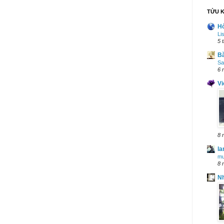
TỬU K
H
Li
5 
B
Sa
6 
Vi
8 
la
mư
8 
N