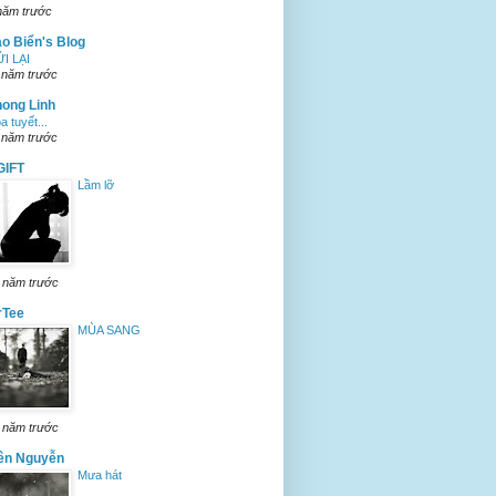
năm trước
o Biển's Blog
I LẠI
 năm trước
ong Linh
a tuyết...
 năm trước
GIFT
Lầm lỡ
 năm trước
rTee
MÙA SANG
 năm trước
ên Nguyễn
Mưa hát