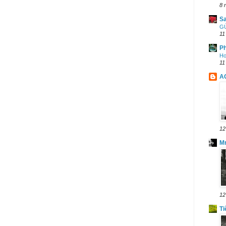
8 
Sa
GỬ
11
Ph
Ho
11
A
12
M
12
Ti