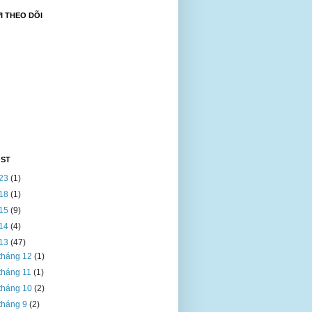
 THEO DÕI
OST
23
(1)
18
(1)
15
(9)
14
(4)
13
(47)
tháng 12
(1)
tháng 11
(1)
tháng 10
(2)
tháng 9
(2)