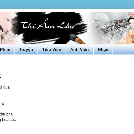
Phim
Truyện
Tiếu Viên
Ảnh Viện
Nhạc
c
i qua
 ai
thu phai
g hoa cúc