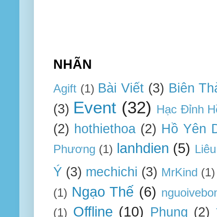
NHÃN
Bài Viết
(3)
Biên Th
Agift
(1)
Event
(32)
(3)
Hạc Đỉnh H
(2)
hothiethoa
(2)
Hồ Yên 
lanhdien
(5)
Phương
(1)
Liêu
Ý
(3)
mechichi
(3)
MrKind
(1)
Ngạo Thế
(6)
(1)
nguoivebo
Offline
(10)
Phụng
(2)
(1)