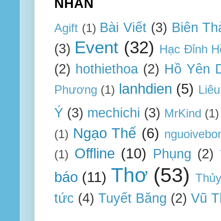
NHÃN
Bài Viết
(3)
Biên Th
Agift
(1)
Event
(32)
(3)
Hạc Đỉnh H
(2)
hothiethoa
(2)
Hồ Yên 
lanhdien
(5)
Phương
(1)
Liêu
Ý
(3)
mechichi
(3)
MrKind
(1)
Ngạo Thế
(6)
(1)
nguoivebo
Offline
(10)
Phụng
(2)
(1)
Thơ
(53)
báo
(11)
Thủ
tức
(4)
Tuyết Băng
(2)
Vũ T