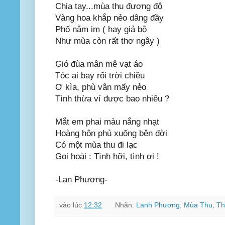
Chia tay...mùa thu đương độ
Vàng hoa khắp nẻo dâng đầy
Phố nằm im ( hay giả bộ
Như mùa còn rất thơ ngây )
Gió đùa mân mê vạt áo
Tóc ai bay rối trời chiều
Ơ kìa, phù vân mấy nẻo
Tình thừa ví được bao nhiêu ?
Mắt em phai màu nắng nhạt
Hoàng hôn phủ xuống bên đời
Có một mùa thu đi lạc
Gọi hoài : Tình hỡi, tình ơi !
-Lan Phương-
vào lúc
12:32
Nhãn:
Lanh Phương
,
Mùa Thu
,
Th