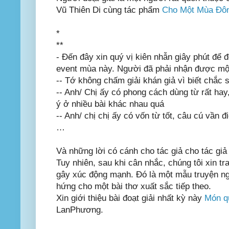
Vũ Thiên Di cùng tác phẩm
Cho Một Mùa Đô
*
**
- Đến đây xin quý vị kiên nhẫn giây phút để đ
event mùa này. Người đã phải nhận được một
-- Tớ không chấm giải khán giả vì biết chắc s
-- Anh/ Chị ấy có phong cách dùng từ rất hay
ý ở nhiều bài khác nhau quá
-- Anh/ chị chị ấy có vốn từ tốt, câu cú vần 
…
Và những lời có cánh cho tác giả cho tác giả 
Tuy nhiên, sau khi cân nhắc, chúng tôi xin tra
gây xúc động mạnh. Đó là một mẫu truyện ng
hứng cho một bài thơ xuất sắc tiếp theo.
Xin giới thiệu bài đoạt giải nhất kỳ này
Món q
LanPhương.