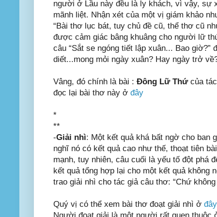
người ở Lầu này đều là ly khách, vì vậy, sự 
mãnh liệt. Nhận xét của một vị giám khảo nh
“Bài thơ lục bát, tuy chủ đề cũ, thể thơ cũ 
được cảm giác bâng khuâng cho người lữ thứ.
câu “Sắt se ngóng tiết lập xuân... Bao giờ?”
diết...mong mỏi ngày xuân? Hay ngày trở về?
Vâng, đó chính là bài :
Đông Lữ Thứ
của tác
đọc lại bài thơ này ở
đây
*
**
-
Giải nhì
: Một kết quả khá bất ngờ cho ban 
nghĩ nó có kết quả cao như thế, thoạt tiên b
mạnh, tuy nhiên, câu cuối là yếu tố đột phá 
kết quả tổng hợp lại cho một kết quả không n
trao giải nhì cho tác giả câu thơ: “Chứ không 
Quý vị có thể xem bài thơ đoạt giải nhì ở
đây
Người đoạt giải là một người rất quen thuộc ở