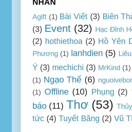
NHÃN
Bài Viết
(3)
Biên Th
Agift
(1)
Event
(32)
(3)
Hạc Đỉnh H
(2)
hothiethoa
(2)
Hồ Yên 
lanhdien
(5)
Phương
(1)
Liêu
Ý
(3)
mechichi
(3)
MrKind
(1)
Ngạo Thế
(6)
(1)
nguoivebo
Offline
(10)
Phụng
(2)
(1)
Thơ
(53)
báo
(11)
Thủ
tức
(4)
Tuyết Băng
(2)
Vũ T