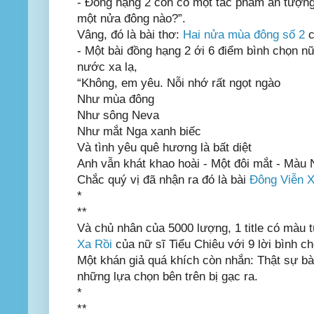
- Đồng hạng 2 còn có một tác phẩm ấn tượng
một nửa đông nào?”.
Vâng, đó là bài thơ:
Hai nửa mùa đông số 2
c
- Một bài đồng hạng 2 ới 6 điểm bình chọn n
nước xa lạ,
“Không, em yêu. Nỗi nhớ rất ngọt ngào
Như mùa đông
Như sông Neva
Như mắt Nga xanh biếc
Và tình yêu quê hương là bất diệt
Anh vẫn khát khao hoài - Một đôi mắt - Màu 
Chắc quý vị đã nhận ra đó là bài
Đông Viễn 
*
**
Và chủ nhân của 5000 lượng, 1 title có màu 
Xa Rồi
của nữ sĩ Tiểu Chiêu với 9 lời bình ch
Một khán giả quá khích còn nhắn: Thật sự bà
những lựa chọn bên trên bị gạc ra.
*
**