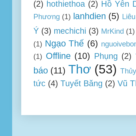
(2)
hothiethoa
(2)
Hồ Yên 
lanhdien
(5)
Phương
(1)
Liêu
Ý
(3)
mechichi
(3)
MrKind
(1)
Ngạo Thế
(6)
(1)
nguoivebo
Offline
(10)
Phụng
(2)
(1)
Thơ
(53)
báo
(11)
Thủ
tức
(4)
Tuyết Băng
(2)
Vũ T