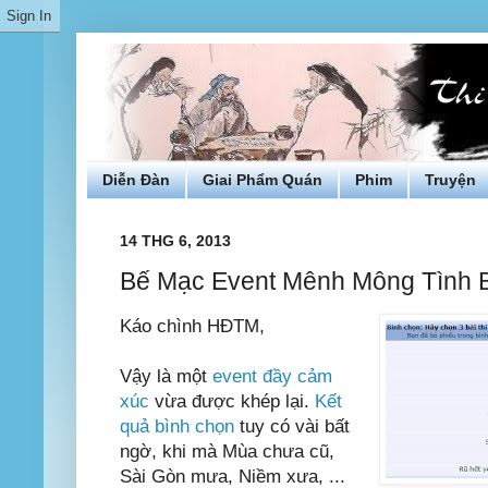
Diễn Đàn
Giai Phẩm Quán
Phim
Truyện
14 THG 6, 2013
Bế Mạc Event Mênh Mông Tình 
Káo chình HĐTM,
Vậy là một
event đầy cảm
xúc
vừa được khép lại.
Kết
quả bình chọn
tuy có vài bất
ngờ, khi mà Mùa chưa cũ,
Sài Gòn mưa, Niềm xưa, ...