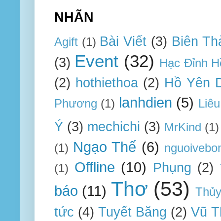
NHÃN
Bài Viết
(3)
Biên Th
Agift
(1)
Event
(32)
(3)
Hạc Đỉnh H
(2)
hothiethoa
(2)
Hồ Yên 
lanhdien
(5)
Phương
(1)
Liêu
Ý
(3)
mechichi
(3)
MrKind
(1)
Ngạo Thế
(6)
(1)
nguoivebo
Offline
(10)
Phụng
(2)
(1)
Thơ
(53)
báo
(11)
Thủ
tức
(4)
Tuyết Băng
(2)
Vũ T