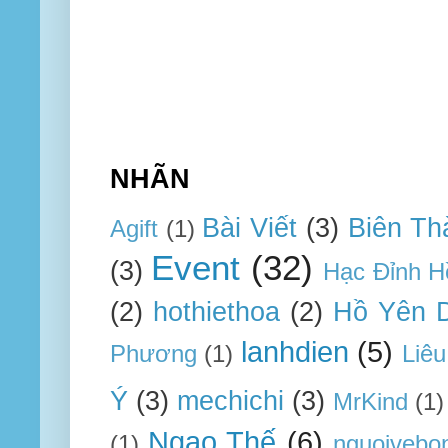
NHÃN
Bài Viết
(3)
Biên Th
Agift
(1)
Event
(32)
(3)
Hạc Đỉnh H
(2)
hothiethoa
(2)
Hồ Yên 
lanhdien
(5)
Phương
(1)
Liêu
Ý
(3)
mechichi
(3)
MrKind
(1)
Ngạo Thế
(6)
(1)
nguoivebo