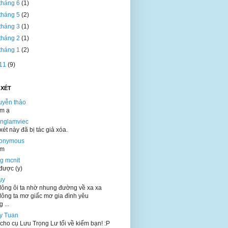
tháng 6
(1)
tháng 5
(2)
tháng 3
(1)
tháng 2
(1)
tháng 1
(2)
11
(9)
 XÉT
uyễn thảo
ắm ạ
onglamviec
ét này đã bị tác giả xóa.
onymous
ắm
g mcnit
được (y)
ụy
ông ôi ta nhờ nhung đường về xa xa
ông ta mơ giấc mơ gia đình yêu
 ...
y Tuan
cho cụ Lưu Trọng Lư tối về kiếm bạn! :P