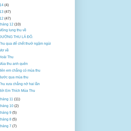
14
(4)
13
(47)
12
(47)
tháng 12
(10)
Mông lung thu về
ĐƯỜNG THU LÁ ĐỎ.
Thu qua để chết thưở ngậm ngùi
Mơ về
Hoài Thu
Mùa thu anh quên
Bên em chẳng có mùa thu
Bước qua mùa thu
Thu xưa chẳng nở hai lần
Bởi Em Thích Mùa Thu
tháng 11
(11)
tháng 10
(2)
tháng 9
(5)
tháng 8
(5)
tháng 7
(7)