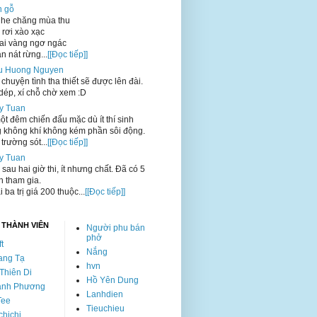
n gỗ
he chăng mùa thu
 rơi xào xạc
ai vàng ngơ ngác
n nát rừng...
[[Đọc tiếp]]
u Huong Nguyen
chuyện tình tha thiết sẽ được lên đài.
dép, xí chỗ chờ xem :D
y Tuan
t đêm chiến đấu mặc dù ít thí sinh
 không khí không kém phần sôi động.
trường sót...
[[Đọc tiếp]]
y Tuan
 sau hai giờ thi, ít nhưng chất. Đã có 5
nh tham gia.
i ba trị giá 200 thuộc...
[[Đọc tiếp]]
 THÀNH VIÊN
Người phu bán
phở
ft
Nắng
ang Tạ
hvn
Thiên Di
Hồ Yên Dung
anh Phương
Lanhdien
Tee
Tieuchieu
hichi