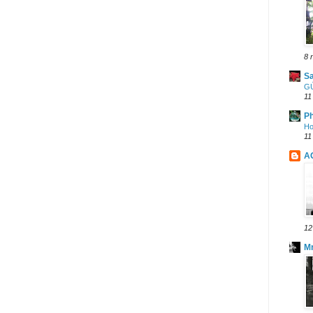
8 
Sa
GỬ
11
Ph
Ho
11
A
12
M