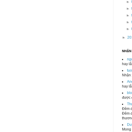
►
►
►
►
►
►
20
NHẬN
ng
hay l
tu
Nhận x
An
hay l
blo
được 
Th
Đêm đ
Đêm đ
thương
Du
Mong 