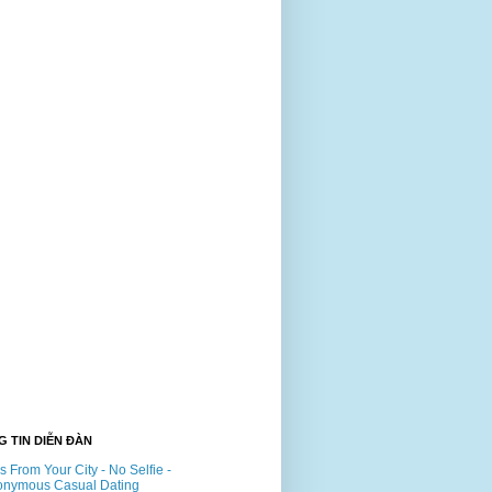
 TIN DIỄN ĐÀN
ls From Your City - No Selfie -
onymous Casual Dating