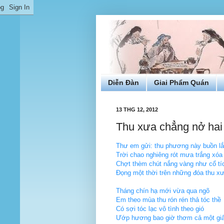
Diễn Đàn
Giai Phẩm Quán
13 THG 12, 2012
Thu xưa chẳng nở hai
Thư em gửi: thu phương này buồn l
Trời chao nghiêng rót mưa trắng xóa
Chợt thèm chút nắng vàng như cổ tí
Đọng một thời trên những đóa thu x
Tháng chín hạ mới vừa qua ngõ
Em theo mùa thu rón rén thả tóc thề
Có sợi tóc lạc vô tình theo gió
Ướp hương bao giờ thơm cả một gi