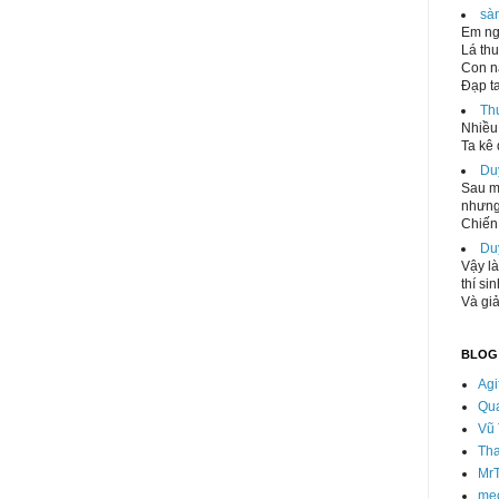
sà
Em ng
Lá thu
Con n
Đạp ta
Th
Nhiều 
Ta kê 
Du
Sau mộ
nhưng
Chiến 
Du
Vậy là
thí si
Và giả
BLOG
Agi
Qu
Vũ 
Th
Mr
mec