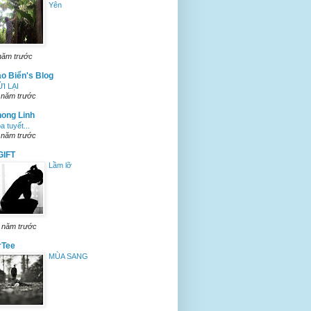
Yên
năm trước
o Biển's Blog
I LẠI
 năm trước
ong Linh
a tuyết...
 năm trước
GIFT
Lầm lỡ
 năm trước
rTee
MÙA SANG