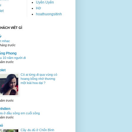
Uyên Uyên
u
Hớ
let
hoathuongsitinh
HÁCH VIẾT GÌ
ớ
st mhac
tháng trước
ăng Phong
u 10 năm người đi
năm trước
olet
Có ai từng đi qua vùng cỏ
hoang bỗng nhớ thương
một loài hoa dại ?
năm trước
nhdien
a ở đầu sông em cuối sông
năm trước
hỏ
Cây đu đủ ở Chốn Bình