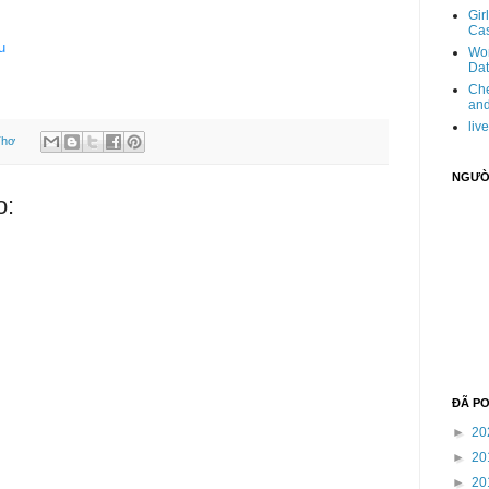
Gir
Cas
u
Wom
Dat
Che
and
liv
Thơ
NGƯỜI
o:
ĐÃ P
►
20
►
20
►
20