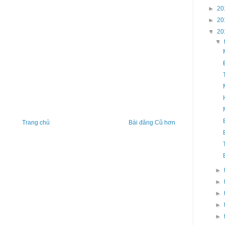
►
20
►
20
▼
20
▼
Trang chủ
Bài đăng Cũ hơn
►
►
►
►
►