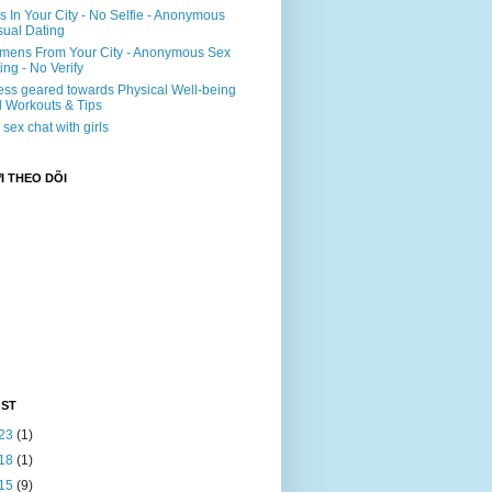
ls In Your City - No Selfie - Anonymous
ual Dating
ens From Your City - Anonymous Sex
ing - No Verify
ss geared towards Physical Well-being
 Workouts & Tips
e sex chat with girls
 THEO DÕI
OST
23
(1)
18
(1)
15
(9)