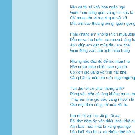
Nên gã thi sĩ khờ hóa ngẩn ngơ
Gom màu nắng quét vàng lên sắc lá
Chỉ mong thu đừng đi qua vội vã
Mắt em sao thoáng bóng ngập ngừn
Phải chăng em không thích mùa đôn
Dẫu mưa thu buồn hơn mưa tháng h
Anh giúp em giữ mùa thu, em nhé!
Giấu đông vào tấm lịch thiếu trang
Nhưng nào đâu đủ để níu mùa thu
Hồn ai rơi theo chiều nao rụng lá
Có cơn gió đang vô tình hát khẽ
Câu phân ly nên em mới ngập ngừn
Tàn thu rồi có phải không anh?
Đông vẫn đến dù lòng không mong 
Thay em nhé giữ sắc vàng nhuộm lá
Cho một thời riêng chỉ của đôi ta
Em đi rồi và thu cũng trôi xa
Bài thơ năm ấy vẫn thiếu hoài khổ cu
Anh bao mùa nhặt lá vàng qua ngõ
Dẫu biết đóa thu xưa chẳng thể nở ha