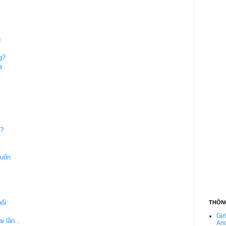
g
g?
ạ
g?
muốn
ối
THÔNG
Gir
i lần...
An