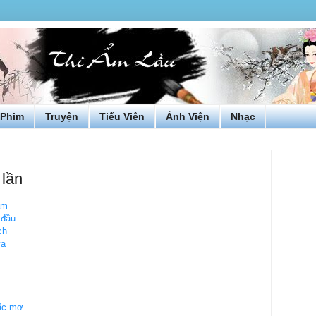
Phim
Truyện
Tiếu Viên
Ảnh Viện
Nhạc
 lần
ắm
 đầu
ch
ưa
ấc mơ