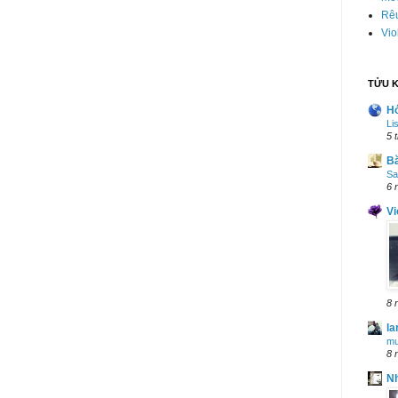
Rê
Vio
TỬU K
H
Li
5 
B
Sa
6 
Vi
8 
la
mư
8 
N