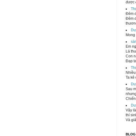
được 
Th
Đêm đ
Đêm đ
thương
Du
Mong 
sà
Em ng
Lá thu
Con n
Đạp ta
Th
Nhiều 
Ta kê 
Du
Sau mộ
nhưng
Chiến 
Du
Vậy là
thí si
Và giả
BLOG