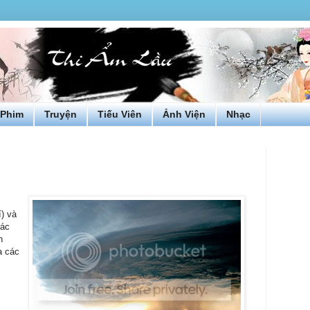
Phim
Truyện
Tiếu Viên
Ảnh Viện
Nhạc
) và
các
n
a các