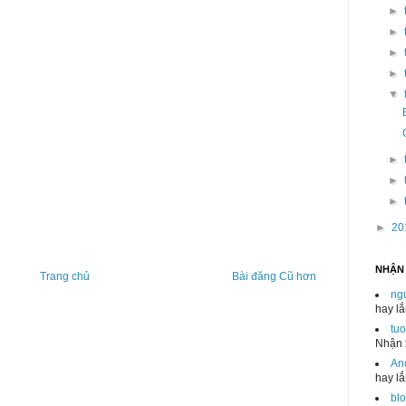
►
►
►
►
▼
►
►
►
►
20
NHẬN
Trang chủ
Bài đăng Cũ hơn
ng
hay l
tu
Nhận x
An
hay l
blo