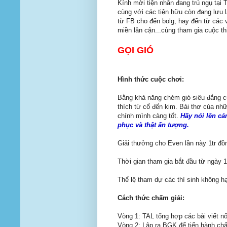
Kính mời tiện nhân đang trú ngụ tại 
cùng với các tiện hữu còn đang lưu 
từ FB cho đến bolg, hay đến từ các 
miền lân cận...cùng tham gia cuộc th
GỌI GIÓ
Hình thức cuộc chơi:
Bằng khả năng chém gió siêu đẳng c
thích từ cổ đến kim. Bài thơ của nhữ
chính mình càng tốt.
Hãy nói lên cả
phục và thật ấn tượng.
Giải thưởng cho Even lần này 1tr đồn
Thời gian tham gia bắt đầu từ ngày 
Thể lệ tham dự các thí sinh không hạ
Cách thức chấm giải:
Vòng 1: TAL tổng hợp các bài viết nổ
Vòng 2: Lập ra BGK để tiến hành chấm