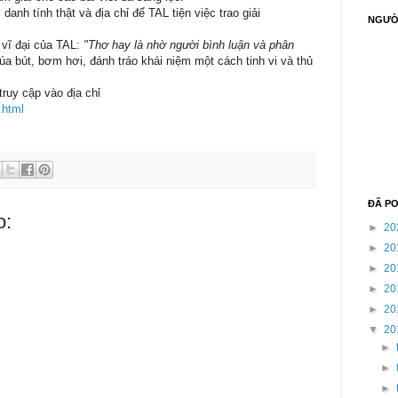
 danh tính thật và địa chỉ để TAL tiện việc trao giải
NGƯỜI
 vĩ đại của TAL:
"Thơ hay là nhờ người bình luận và phân
 bút, bơm hơi, đánh tráo khái niệm một cách tinh vi và thủ
ruy cập vào địa chỉ
.html
ĐÃ P
o:
►
20
►
20
►
20
►
20
►
20
▼
20
►
►
►