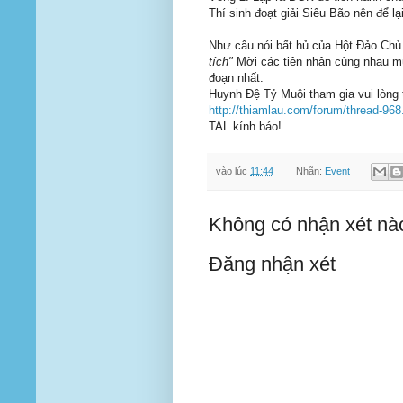
Thí sinh đoạt giải Siêu Bão nên để lại
Như câu nói bất hủ của Hột Đảo Chủ
tích"
Mời các tiện nhân cùng nhau múa
đoạn nhất.
Huynh Đệ Tỷ Muội tham gia vui lòng t
http://thiamlau.com/forum/thread-968
TAL kính báo!
vào lúc
11:44
Nhãn:
Event
Không có nhận xét nà
Đăng nhận xét