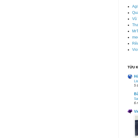
Agi
Qu
Vũ 
Th
Mr
mec
Rê
Vio
TỬU K
H
Li
5 
B
Sa
6 
Vi