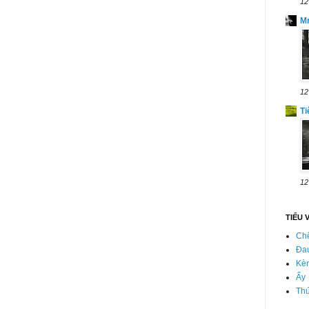
12
M
12
Ti
12
TIẾU 
Chê
Đa
Kè
Ấy
Thứ