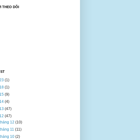
 THEO DÕI
OST
23
(1)
18
(1)
15
(9)
14
(4)
13
(47)
12
(47)
tháng 12
(10)
tháng 11
(11)
tháng 10
(2)