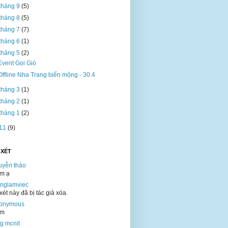
tháng 9
(5)
tháng 8
(5)
tháng 7
(7)
tháng 6
(1)
tháng 5
(2)
Event Gọi Gió
Offline Nha Trang biển mộng - 30.4
tháng 3
(1)
tháng 2
(1)
tháng 1
(2)
11
(9)
 XÉT
uyễn thảo
ắm ạ
onglamviec
ét này đã bị tác giả xóa.
onymous
ắm
g mcnit