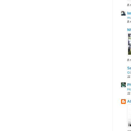
8 
la
mư
8 
N
8 
Sa
GỬ
11
Ph
Ho
11
A