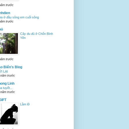
năm trước
nhdien
a ở đầu sông em cuối sông
năm trước
hỏ
Cây đu đủ ở Chốn Bình
Yên
năm trước
o Biển's Blog
I LẠI
 năm trước
ong Linh
a tuyết...
 năm trước
GIFT
Lầm lỡ