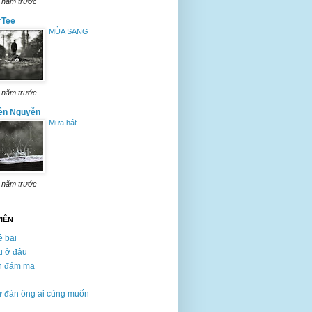
 năm trước
rTee
MÙA SANG
 năm trước
ên Nguyễn
Mưa hát
 năm trước
VIÊN
 bai
u ở đâu
n đám ma
 đàn ông ai cũng muốn