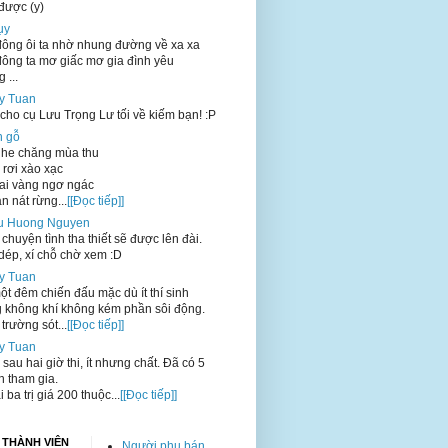
được (y)
ụy
ông ôi ta nhờ nhung đường về xa xa
ông ta mơ giấc mơ gia đình yêu
 ...
y Tuan
cho cụ Lưu Trọng Lư tối về kiếm bạn! :P
n gỗ
he chăng mùa thu
 rơi xào xạc
ai vàng ngơ ngác
n nát rừng...
[[Đọc tiếp]]
u Huong Nguyen
chuyện tình tha thiết sẽ được lên đài.
dép, xí chỗ chờ xem :D
y Tuan
t đêm chiến đấu mặc dù ít thí sinh
 không khí không kém phần sôi động.
trường sót...
[[Đọc tiếp]]
y Tuan
 sau hai giờ thi, ít nhưng chất. Đã có 5
nh tham gia.
i ba trị giá 200 thuộc...
[[Đọc tiếp]]
 THÀNH VIÊN
Người phu bán