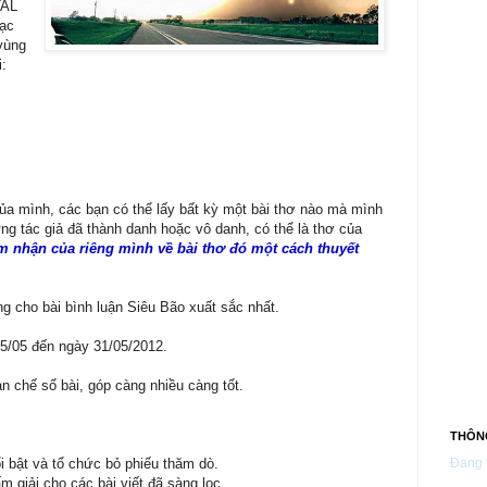
TAL
lạc
vùng
i:
ủa mình, các bạn có thể lấy bất kỳ một bài thơ nào mà mình
ng tác giả đã thành danh hoặc vô danh, có thể là thơ của
m nhận của riêng mình về bài thơ đó một cách thuyết
g cho bài bình luận Siêu Bão xuất sắc nhất.
15/05 đến ngày 31/05/2012.
n chế số bài, góp càng nhiều càng tốt.
THÔNG
Đang t
i bật và tổ chức bỏ phiếu thăm dò.
 giải cho các bài viết đã sàng lọc.