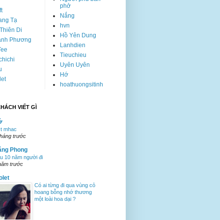
phở
ft
Nắng
ang Tạ
hvn
Thiên Di
Hồ Yên Dung
anh Phương
Lanhdien
Tee
Tieuchieu
hichi
Uyên Uyên
u
Hớ
let
hoathuongsitinh
HÁCH VIẾT GÌ
ớ
st mhac
tháng trước
ăng Phong
u 10 năm người đi
năm trước
olet
Có ai từng đi qua vùng cỏ
hoang bỗng nhớ thương
một loài hoa dại ?